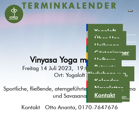
TERMINKALENDER
Yogaloft
Über Uns
Heilwege
Gästezimmer
Vinyasa Yoga mit Otto
Hoftour
Retreats,
Freitag 14 Juli 2023, 19:00 - 20:30
Workshops u.a.
Ort:
Yogaloft
Kalender
Newsletter
Sportliche, fließende, atemgeführte Asanas, Pranayama
Kontakt
und Savasana
nach oben
Kontakt Otto Ananta, 0170-7647676