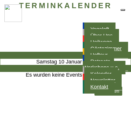
TERMINKALENDER
Yogaloft
Über Uns
Heilwege
Gästezimmer
VORHERIGER TAG
Hoftour
Retreats,
Samstag 10 Januar 2026
Workshops u.a.
FOLGETAG
Kalender
Es wurden keine Events gefunden
Newsletter
Kontakt
nach oben