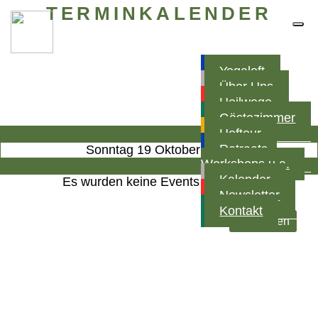
TERMINKALENDER
Yogaloft
Über Uns
Heilwege
Gästezimmer
VORHERIGER TAG
Hoftour
Retreats,
Sonntag 19 Oktober 2025
Workshops u.a.
FOLGETAG
Kalender
Es wurden keine Events gefunden
Newsletter
Kontakt
nach oben