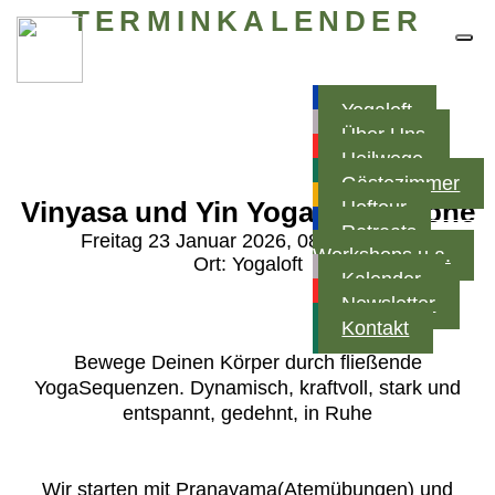
TERMINKALENDER
Yogaloft
Über Uns
Heilwege
Gästezimmer
Vinyasa und Yin Yoga mit Simone
Hoftour
Retreats,
Freitag 23 Januar 2026, 08:30 - 10:00
Workshops u.a.
Ort:
Yogaloft
Kalender
Newsletter
Kontakt
Bewege Deinen Körper durch fließende
YogaSequenzen. Dynamisch, kraftvoll, stark und
entspannt, gedehnt, in Ruhe
Wir starten mit Pranayama(Atemübungen) und