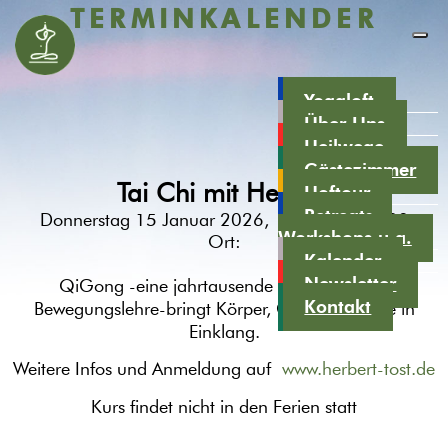
TERMINKALENDER
Yogaloft
Über Uns
Heilwege
Gästezimmer
Tai Chi mit Herbert
Hoftour
Retreats,
Donnerstag 15 Januar 2026, 09:30 - 10:30
Workshops u.a.
Ort:
Kalender
Newsletter
QiGong -eine jahrtausende alte meditative
Kontakt
Bewegungslehre-bringt Körper, Geist und Seele in
Einklang.
Weitere Infos und Anmeldung auf
www.herbert-tost.de
Kurs findet nicht in den Ferien statt