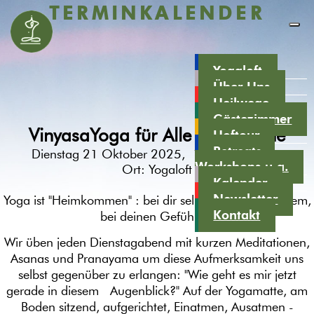
TERMINKALENDER
Yogaloft
Über Uns
Heilwege
Gästezimmer
VinyasaYoga für Alle mit Simone
Hoftour
Retreats,
Dienstag 21 Oktober 2025, 19:30 - 20:45
Workshops u.a.
Ort:
Yogaloft
Kalender
Newsletter
Yoga ist "Heimkommen" : bei dir selbst, bei deinem Atem,
Kontakt
bei deinen Gefühlen.
Wir üben jeden Dienstagabend mit kurzen Meditationen,
Asanas und Pranayama um diese Aufmerksamkeit uns
selbst gegenüber zu erlangen: "Wie geht es mir jetzt
gerade in diesem Augenblick?" Auf der Yogamatte, am
Boden sitzend, aufgerichtet, Einatmen, Ausatmen -